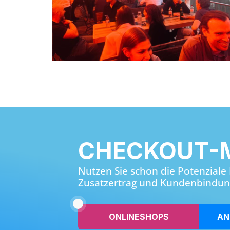
CHECKOUT-
Nutzen Sie schon die Potenziale
Zusatzertrag und Kundenbindun
ONLINESHOPS
AN