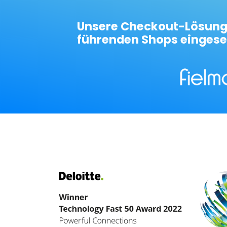
Unsere Checkout-Lösung
führenden Shops eingese