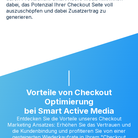
dabei, das Potenzial Ihrer
Checkout Seite
voll
auszuschöpfen und dabei Zusatzertrag zu
generieren.
Vorteile von Checkout
Optimierung
bei Smart Active Media
Entdecken Sie die Vorteile unseres Checkout
Marketing Ansatzes: Erhöhen Sie das Vertrauen und
die Kundenbindung und profitieren Sie von einer
gesteigerten Wiederkaufrate in Ihrem "Checkout